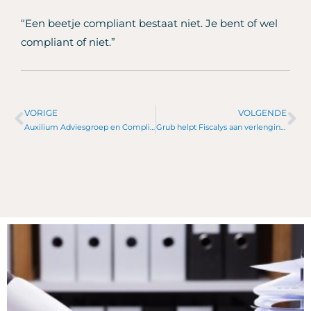
“Een beetje compliant bestaat niet. Je bent of wel
compliant of niet.”
VORIGE
VOLGENDE
Vorige
Vo
Auxilium Adviesgroep en ComplianceWise: een samenwerking ontstaan uit klantgerichtheid
Grub helpt Fiscalys aan verlenging keurmerk Register Belastingadviseurs