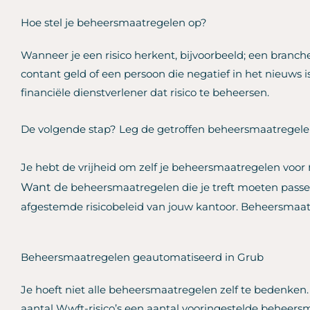
Hoe stel je beheersmaatregelen op?
Wanneer je een risico herkent, bijvoorbeeld; een branch
contant geld of een persoon die negatief in het nieuws is
financiële dienstverlener dat risico te beheersen.
De volgende stap? Leg de getroffen beheersmaatregelen 
Je hebt de vrijheid om zelf je beheersmaatregelen voor
Want d
e beheersmaatregelen die je treft moeten pass
afgestemde risicobeleid van jouw kantoor. Beheersmaat
Beheersmaatregelen geautomatiseerd in Grub
Je hoeft niet alle beheersmaatregelen zelf te bedenken
aantal Wwft-risico’s een aantal vooringestelde beheersm