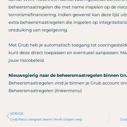
beheersmaatregelen die met name inspelen op de risic
terrorismefinanciering. Indien gewenst kan deze lijst u
extra beheersmaatregelen die inspelen op integriteitsris
ontduiking van regelgeving.
Met Grub heb je automatisch toegang tot vooringestel
kunt deze direct toepassen en eventueel aanpassen. M
jouw risicobeleid.
Nieuwsgierig naar de beheersmaatregelen binnen Gr
Beheersmaatregelen vind je binnen je Grub account onde
Beheersmaatregelen (
linkermenu
)
VORIGE
Vorige
Grub Risico Vangnet neemt Wwft-zorgen weg
Grub