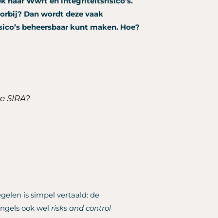
 naar Wwft en integriteitsrisico’s.
oorbij? Dan wordt deze vaak
isico’s beheersbaar kunt maken. Hoe?
e SIRA?
len is simpel vertaald: de
 Engels ook wel
risks and control