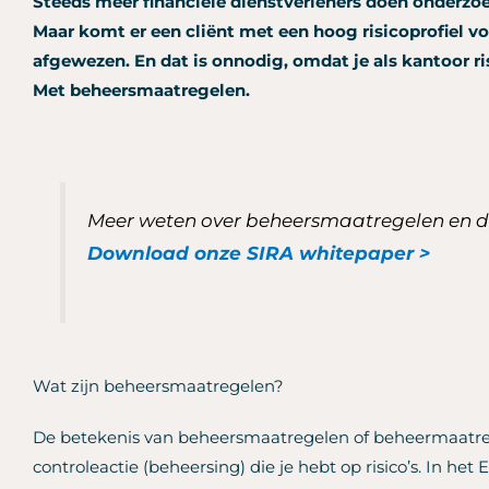
Steeds meer financiële dienstverleners doen onderzoek
Maar komt er een cliënt met een hoog risicoprofiel v
afgewezen. En dat is onnodig, omdat je als kantoor r
Met beheersmaatregelen.
Meer weten over beheersmaatregelen en d
Download onze SIRA whitepaper >
Wat zijn beheersmaatregelen?
De betekenis van beheersmaatregelen of beheermaatrege
controleactie (beheersing) die je hebt op risico’s. In het