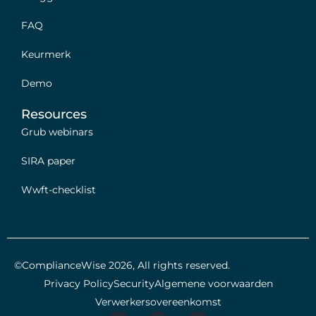
FAQ
Keurmerk
Demo
Resources
Grub webinars
SIRA paper
Wwft-checklist
©ComplianceWise 2026, All rights reserved.
Privacy Policy
Security
Algemene voorwaarden
Verwerkersovereenkomst
X
I
L