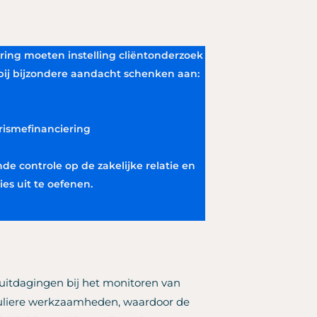
ring moeten instelling cliëntonderzoek
bij bijzondere aandacht schenken aan:
orismefinanciering
nde controle op de zakelijke relatie en
ies uit te oefenen.
uitdagingen bij het monitoren van
guliere werkzaamheden, waardoor de