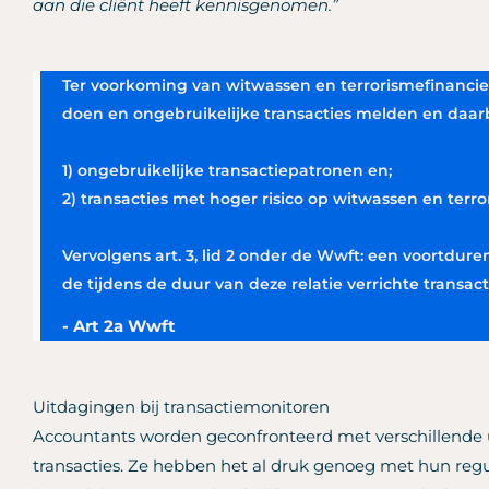
aan die cliënt heeft kennisgenomen.”
Ter voorkoming van witwassen en terrorismefinancie
doen en ongebruikelijke transacties melden en daar
1) ongebruikelijke transactiepatronen en;
2) transacties met hoger risico op witwassen en terr
Vervolgens art. 3, lid 2 onder de Wwft: een voortdure
de tijdens de duur van deze relatie verrichte transact
- Art 2a Wwft
Uitdagingen bij transactiemonitoren
Accountants worden geconfronteerd met verschillende 
transacties. Ze hebben het al druk genoeg met hun re