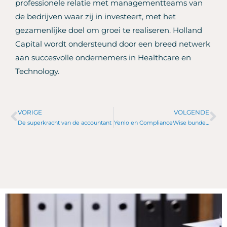
professionele relatie met managementteams van
de bedrijven waar zij in investeert, met het
gezamenlijke doel om groei te realiseren. Holland
Capital wordt ondersteund door een breed netwerk
aan succesvolle ondernemers in Healthcare en
Technology.
VORIGE
VOLGENDE
Vorige
Vo
De superkracht van de accountant
Yenlo en ComplianceWise bundelen krachten om accountantskantoren te helpen voldoen aan WWFT