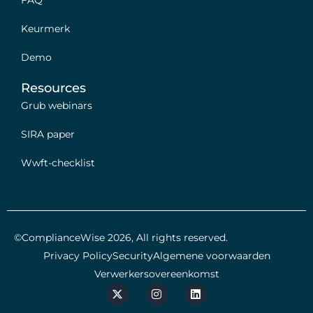
FAQ
Keurmerk
Demo
Resources
Grub webinars
SIRA paper
Wwft-checklist
©ComplianceWise 2026, All rights reserved.
Privacy Policy
Security
Algemene voorwaarden
Verwerkersovereenkomst
X
I
L
-
n
i
t
s
n