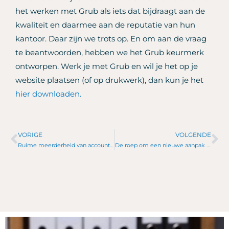
het werken met Grub als iets dat bijdraagt aan de
kwaliteit en daarmee aan de reputatie van hun
kantoor. Daar zijn we trots op. En om aan de vraag
te beantwoorden, hebben we het Grub keurmerk
ontworpen. Werk je met Grub en wil je het op je
website plaatsen (of op drukwerk), dan kun je het
hier downloaden.
VORIGE
VOLGENDE
Vorige
Vo
Ruime meerderheid van accountants vindt witwassen groot probleem, maar heeft zelf Wwft niet op orde.
De roep om een ​​nieuwe aanpak van Transaction Monitoring is groot. Maar eigenlijk is die nieuwe aanpak er al.